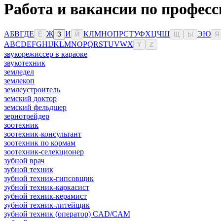
Работа и вакансии по профес
А
Б
В
Г
Д
Е
Ж
И
К
Л
М
Н
О
П
Р
С
Т
У
Ф
Х
Ц
Ч
Ш
Э
Ю
Ё
З
Й
Щ
Ы
Я
A
B
C
D
E
F
G
H
I
J
K
L
M
N
O
P
Q
R
S
T
U
V
W
X
Y
Z
звукорежиссер в караоке
звукотехник
земледел
землекоп
землеустроитель
земский доктор
земский фельдшер
зернотрейдер
зоотехник
зоотехник-консультант
зоотехник по кормам
зоотехник-селекционер
зубной врач
зубной техник
зубной техник-гипсовщик
зубной техник-каркасист
зубной техник-керамист
зубной техник-литейщик
зубной техник (оператор) CAD/CAM