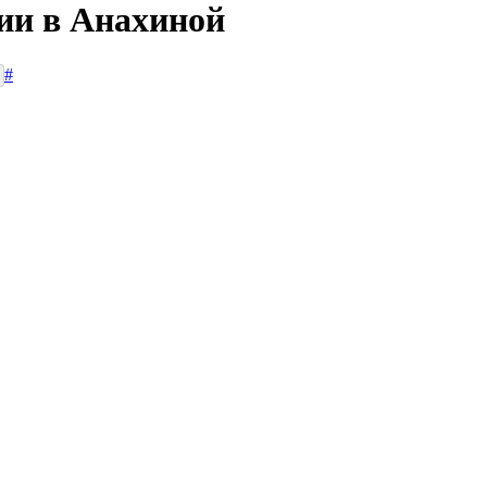
сии в Анахиной
#