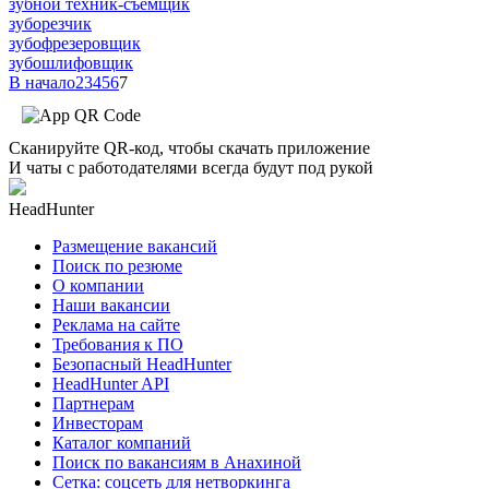
зубной техник-съемщик
зуборезчик
зубофрезеровщик
зубошлифовщик
В начало
2
3
4
5
6
7
Сканируйте QR-код, чтобы скачать приложение
И чаты с работодателями всегда будут под рукой
HeadHunter
Размещение вакансий
Поиск по резюме
О компании
Наши вакансии
Реклама на сайте
Требования к ПО
Безопасный HeadHunter
HeadHunter API
Партнерам
Инвесторам
Каталог компаний
Поиск по вакансиям в Анахиной
Сетка: соцсеть для нетворкинга