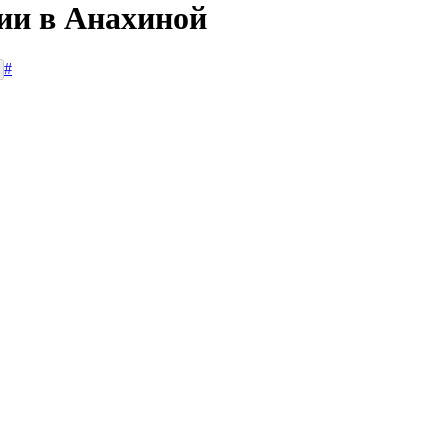
сии в Анахиной
#