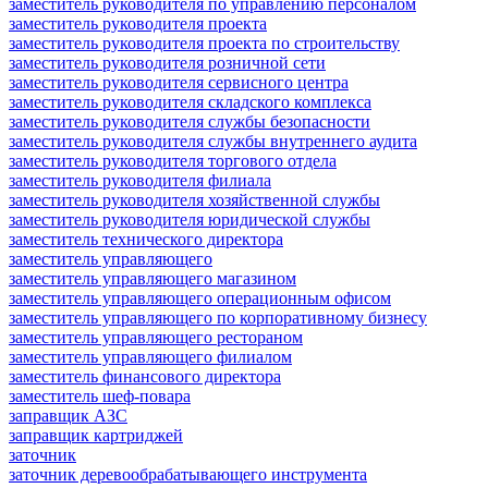
заместитель руководителя по управлению персоналом
заместитель руководителя проекта
заместитель руководителя проекта по строительству
заместитель руководителя розничной сети
заместитель руководителя сервисного центра
заместитель руководителя складского комплекса
заместитель руководителя службы безопасности
заместитель руководителя службы внутреннего аудита
заместитель руководителя торгового отдела
заместитель руководителя филиала
заместитель руководителя хозяйственной службы
заместитель руководителя юридической службы
заместитель технического директора
заместитель управляющего
заместитель управляющего магазином
заместитель управляющего операционным офисом
заместитель управляющего по корпоративному бизнесу
заместитель управляющего рестораном
заместитель управляющего филиалом
заместитель финансового директора
заместитель шеф-повара
заправщик АЗС
заправщик картриджей
заточник
заточник деревообрабатывающего инструмента