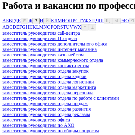
Работа и вакансии по профес
А
Б
В
Г
Д
Е
Ж
И
К
Л
М
Н
О
П
Р
С
Т
У
Ф
Х
Ц
Ч
Ш
Э
Ю
Ё
З
Й
Щ
Ы
Я
A
B
C
D
E
F
G
H
I
J
K
L
M
N
O
P
Q
R
S
T
U
V
W
X
Y
Z
заместитель руководителя call-центра
заместитель руководителя IT-отдела
заместитель руководителя дополнительного офиса
заместитель руководителя интернет-магазина
заместитель руководителя казначейства
заместитель руководителя коммерческого отдела
заместитель руководителя контакт-центра
заместитель руководителя отдела закупок
заместитель руководителя отдела кадров
заместитель руководителя отдела логистики
заместитель руководителя отдела маркетинга
заместитель руководителя отдела персонала
заместитель руководителя отдела по работе с клиентами
заместитель руководителя отдела продаж
заместитель руководителя отдела развития
заместитель руководителя отдела рекламы
заместитель руководителя офиса
заместитель руководителя по АХО
заместитель руководителя по общим вопросам