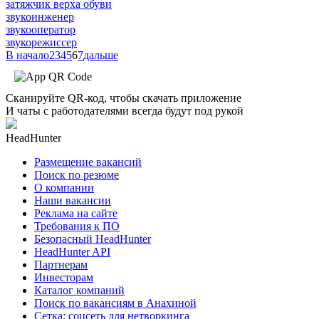
затяжчик верха обуви
звукоинженер
звукооператор
звукорежиссер
В начало
2
3
4
5
6
7
дальше
Сканируйте QR-код, чтобы скачать приложение
И чаты с работодателями всегда будут под рукой
HeadHunter
Размещение вакансий
Поиск по резюме
О компании
Наши вакансии
Реклама на сайте
Требования к ПО
Безопасный HeadHunter
HeadHunter API
Партнерам
Инвесторам
Каталог компаний
Поиск по вакансиям в Анахиной
Сетка: соцсеть для нетворкинга