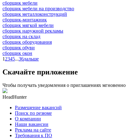
сборщик мебели
сборщик мебели на производство
сборщик металлоконструкций
сборщик-монтажник
сборщик мягкой мебели
сборщик наружной рекламы
сборщик на склад
сборщик оборудования
сборщик обуви
сборщик окон
1
2
3
4
5
...
36
дальше
Скачайте приложение
Чтобы получать уведомления о приглашениях мгновенно
HeadHunter
Размещение вакансий
Поиск по резюме
О компании
Наши вакансии
Реклама на сайте
Требования к ПО