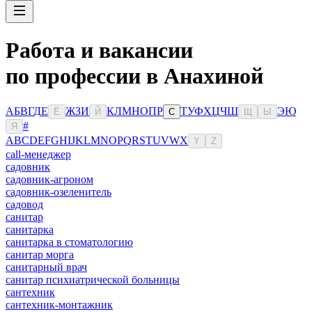
Работа и вакансии
по профессии в Анахиной
А
Б
В
Г
Д
Е
Ж
З
И
К
Л
М
Н
О
П
Р
Т
У
Ф
Х
Ц
Ч
Ш
Э
Ю
Ё
Й
С
Щ
Ы
#
Я
A
B
C
D
E
F
G
H
I
J
K
L
M
N
O
P
Q
R
S
T
U
V
W
X
Y
Z
сall-менеджер
садовник
садовник-агроном
садовник-озеленитель
садовод
санитар
санитарка
санитарка в стоматологию
санитар морга
санитарный врач
санитар психиатрической больницы
сантехник
сантехник-монтажник