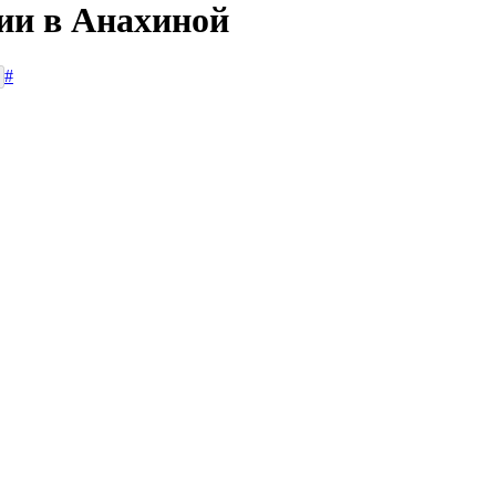
сии в Анахиной
#