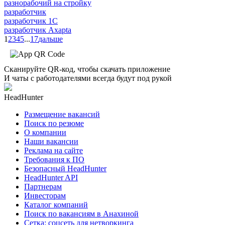
разнорабочий на стройку
разработчик
разработчик 1C
разработчик Axapta
1
2
3
4
5
...
17
дальше
Сканируйте QR-код, чтобы скачать приложение
И чаты с работодателями всегда будут под рукой
HeadHunter
Размещение вакансий
Поиск по резюме
О компании
Наши вакансии
Реклама на сайте
Требования к ПО
Безопасный HeadHunter
HeadHunter API
Партнерам
Инвесторам
Каталог компаний
Поиск по вакансиям в Анахиной
Сетка: соцсеть для нетворкинга