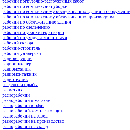
рабочий погрузочно-разгрузочных работ
рабочий по комплексной уборке
рабочий по комплексному обслуживанию зданий и сооружени
рабочий по комплексному обслуживанию производства
рабочий по обслуживанию здания
рабочий по озеленению
рабочий по уборке территории
рабочий по уходу за животными
рабочий склада
рабочий-строитель
рабочий-универсал
радиоведущий
радиоинженер
радиомеханик
радиомонтажник
радиотехник
раздельщик рыбы
разметчик
разнорабочий
разнорабочий в магазин
разнорабочий в офис
разнорабочий-комплектовщик
разнорабочий на завод
разнорабочий на производство
разнорабочий на склад