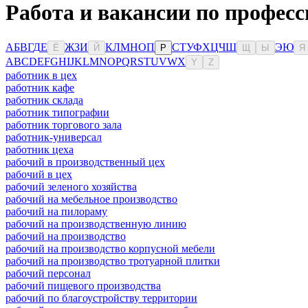
Работа и вакансии по профес
А
Б
В
Г
Д
Е
Ж
З
И
К
Л
М
Н
О
П
С
Т
У
Ф
Х
Ц
Ч
Ш
Э
Ю
Ё
Й
Р
Щ
Ы
Я
A
B
C
D
E
F
G
H
I
J
K
L
M
N
O
P
Q
R
S
T
U
V
W
X
Y
Z
работник в цех
работник кафе
работник склада
работник типографии
работник торгового зала
работник-универсал
работник цеха
рабочий в производственный цех
рабочий в цех
рабочий зеленого хозяйства
рабочий на мебельное производство
рабочий на пилораму
рабочий на производственную линию
рабочий на производство
рабочий на производство корпусной мебели
рабочий на производство тротуарной плитки
рабочий персонал
рабочий пищевого производства
рабочий по благоустройству территории