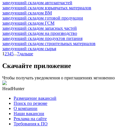
заведующий складом автозапчастей
заведующий складом взрывчатых материалов
заведующий складом ВМ
заведующий складом готовой продукции
заведующий складом ГСМ
заведующий складом запасных частей
заведующий складом на производство
заведующий складом продуктов питания
заведующий складом строительных материалов
заведующий складом сырья
1
2
3
4
5
...
7
дальше
Скачайте приложение
Чтобы получать уведомления о приглашениях мгновенно
HeadHunter
Размещение вакансий
Поиск по резюме
О компании
Наши вакансии
Реклама на сайте
Требования к ПО