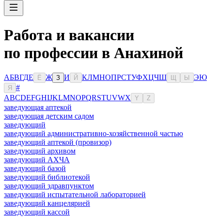
Работа и вакансии
по профессии в Анахиной
А
Б
В
Г
Д
Е
Ж
И
К
Л
М
Н
О
П
Р
С
Т
У
Ф
Х
Ц
Ч
Ш
Э
Ю
Ё
З
Й
Щ
Ы
#
Я
A
B
C
D
E
F
G
H
I
J
K
L
M
N
O
P
Q
R
S
T
U
V
W
X
Y
Z
заведующая аптекой
заведующая детским садом
заведующий
заведующий административно-хозяйственной частью
заведующий аптекой (провизор)
заведующий архивом
заведующий АХЧА
заведующий базой
заведующий библиотекой
заведующий здравпунктом
заведующий испытательной лабораторией
заведующий канцелярией
заведующий кассой