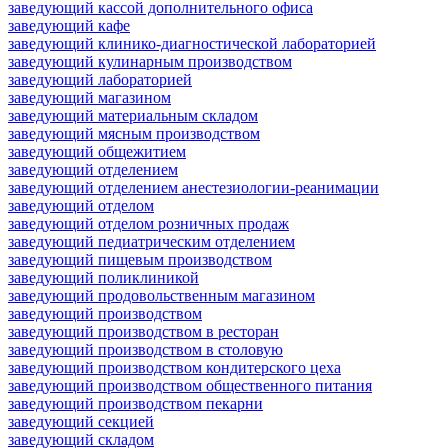
заведующий кассой дополнительного офиса
заведующий кафе
заведующий клинико-диагностической лабораторией
заведующий кулинарным производством
заведующий лабораторией
заведующий магазином
заведующий материальным складом
заведующий мясным производством
заведующий общежитием
заведующий отделением
заведующий отделением анестезиологии-реанимации
заведующий отделом
заведующий отделом розничных продаж
заведующий педиатрическим отделением
заведующий пищевым производством
заведующий поликлиникой
заведующий продовольственным магазином
заведующий производством
заведующий производством в ресторан
заведующий производством в столовую
заведующий производством кондитерского цеха
заведующий производством общественного питания
заведующий производством пекарни
заведующий секцией
заведующий складом