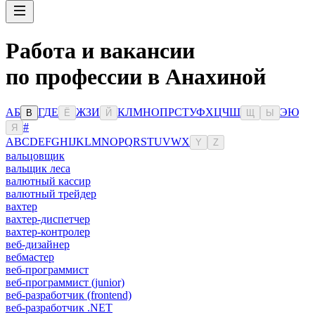
Работа и вакансии
по профессии в Анахиной
А
Б
Г
Д
Е
Ж
З
И
К
Л
М
Н
О
П
Р
С
Т
У
Ф
Х
Ц
Ч
Ш
Э
Ю
В
Ё
Й
Щ
Ы
#
Я
A
B
C
D
E
F
G
H
I
J
K
L
M
N
O
P
Q
R
S
T
U
V
W
X
Y
Z
вальцовщик
вальщик леса
валютный кассир
валютный трейдер
вахтер
вахтер-диспетчер
вахтер-контролер
веб-дизайнер
вебмастер
веб-программист
веб-программист (junior)
веб-разработчик (frontend)
веб-разработчик .NET