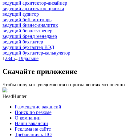
ведущий архитектор-дизайнер
ведущий архитектор проекта
ведущий аудитор
ведущий библиотекарь
ведущий бизнес-аналитик
ведущий бизнес-тренер
ведущий бренд-менеджер
ведущий бухгалтер
ведущий бухгалтер ВЭД
ведущий бухгалтер-калькулятор
1
2
3
4
5
...
19
дальше
Скачайте приложение
Чтобы получать уведомления о приглашениях мгновенно
HeadHunter
Размещение вакансий
Поиск по резюме
О компании
Наши вакансии
Реклама на сайте
Требования к ПО