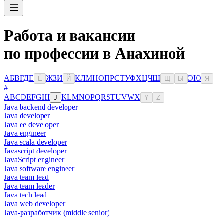
Работа и вакансии
по профессии в Анахиной
А
Б
В
Г
Д
Е
Ж
З
И
К
Л
М
Н
О
П
Р
С
Т
У
Ф
Х
Ц
Ч
Ш
Э
Ю
Ё
Й
Щ
Ы
Я
#
A
B
C
D
E
F
G
H
I
K
L
M
N
O
P
Q
R
S
T
U
V
W
X
J
Y
Z
Java backend developer
Java developer
Java ee developer
Java engineer
Java scala developer
Javascript developer
JavaScript engineer
Java software engineer
Java team lead
Java team leader
Java tech lead
Java web developer
Java-разработчик (middle senior)