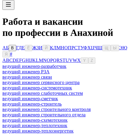
Работа и вакансии
по профессии в Анахиной
А
Б
Г
Д
Е
Ж
З
И
К
Л
М
Н
О
П
Р
С
Т
У
Ф
Х
Ц
Ч
Ш
Э
Ю
В
Ё
Й
Щ
Ы
#
Я
A
B
C
D
E
F
G
H
I
J
K
L
M
N
O
P
Q
R
S
T
U
V
W
X
Y
Z
ведущий инженер-разработчик
ведущий инженер РЗА
ведущий инженер связи
ведущий инженер сервисного центра
ведущий инженер-системотехник
ведущий инженер слаботочных систем
ведущий инженер-сметчик
ведущий инженер-строитель
ведущий инженер строительного контроля
ведущий инженер строительного отдела
ведущий инженер-схемотехник
ведущий инженер-теплотехник
ведущий инженер-теплоэнергетик