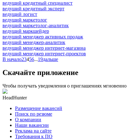
ведущий кредитный специалист
ведущий кредитный эксперт
ведущий логист
ведущий маркетолог
ведущий маркетолог-аналитик
ведущий маркшейдер
ведущий менеджер активных продаж
ведущий менеджер-аналитик
ведущий менеджер интернет-магазина
ведущий менеджер интернет-проектов
В начало
2
3
4
5
6
...
19
дальше
Скачайте приложение
Чтобы получать уведомления о приглашениях мгновенно
HeadHunter
Размещение вакансий
Поиск по резюме
О компании
Наши вакансии
Реклама на сайте
Требования к ПО