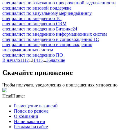
специалист по взысканию просроченной задолженности
специалист по визовой поддержке
специалист по визуальному мерчендайзингу
специалист по внедрению 1С
специалист по внедрению CRM
специалист по внедрению Битрикс24
специалист по внедрению информационных систем
специалист по внедрению и сопровождению 1С
специалист по внедрению и сопровождению
информационных систем
специалист по внедрению ПО
В начало
11
12
13
14
15
...
36
дальше
Скачайте приложение
Чтобы получать уведомления о приглашениях мгновенно
HeadHunter
Размещение вакансий
Поиск по резюме
О компании
Наши вакансии
Реклама на сайте