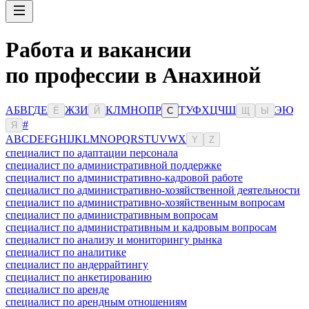
Работа и вакансии
по профессии в Анахиной
А
Б
В
Г
Д
Е
Ж
З
И
К
Л
М
Н
О
П
Р
Т
У
Ф
Х
Ц
Ч
Ш
Э
Ю
Ё
Й
С
Щ
Ы
#
Я
A
B
C
D
E
F
G
H
I
J
K
L
M
N
O
P
Q
R
S
T
U
V
W
X
Y
Z
специалист по адаптации персонала
специалист по административной поддержке
специалист по административно-кадровой работе
специалист по административно-хозяйственной деятельности
специалист по административно-хозяйственным вопросам
специалист по административным вопросам
специалист по административным и кадровым вопросам
специалист по анализу и мониторингу рынка
специалист по аналитике
специалист по андеррайтингу
специалист по анкетированию
специалист по аренде
специалист по арендным отношениям