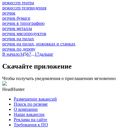
режиссер театра
режиссер телевидения
резчик
резчик бумаги
резчик в типографию
резчик металла
резчик мясопродуктов
резчик на пилах
резчик на пилах, ножовках и станках
резчик по дереву
В начало
3
4
5
6
7
...
17
дальше
Скачайте приложение
Чтобы получать уведомления о приглашениях мгновенно
HeadHunter
Размещение вакансий
Поиск по резюме
О компании
Наши вакансии
Реклама на сайте
Требования к ПО