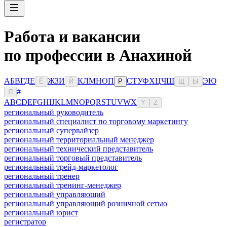
Работа и вакансии
по профессии в Анахиной
А
Б
В
Г
Д
Е
Ж
З
И
К
Л
М
Н
О
П
С
Т
У
Ф
Х
Ц
Ч
Ш
Э
Ю
Ё
Й
Р
Щ
Ы
#
Я
A
B
C
D
E
F
G
H
I
J
K
L
M
N
O
P
Q
R
S
T
U
V
W
X
Y
Z
региональный руководитель
региональный специалист по торговому маркетингу
региональный супервайзер
региональный территориальный менеджер
региональный технический представитель
региональный торговый представитель
региональный трейд-маркетолог
региональный тренер
региональный тренинг-менеджер
региональный управляющий
региональный управляющий розничной сетью
региональный юрист
регистратор