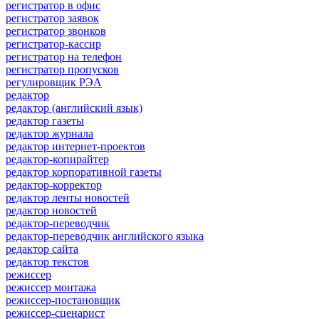
регистратор в офис
регистратор заявок
регистратор звонков
регистратор-кассир
регистратор на телефон
регистратор пропусков
регулировщик РЭА
редактор
редактор (английский язык)
редактор газеты
редактор журнала
редактор интернет-проектов
редактор-копирайтер
редактор корпоративной газеты
редактор-корректор
редактор ленты новостей
редактор новостей
редактор-переводчик
редактор-переводчик английского языка
редактор сайта
редактор текстов
режиссер
режиссер монтажа
режиссер-постановщик
режиссер-сценарист