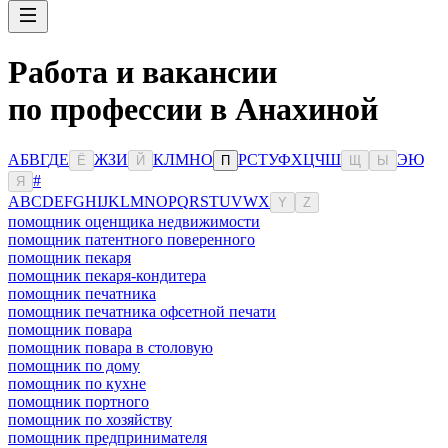
Работа и вакансии
по профессии в Анахиной
А
Б
В
Г
Д
Е
Ж
З
И
К
Л
М
Н
О
Р
С
Т
У
Ф
Х
Ц
Ч
Ш
Э
Ю
Ё
Й
П
Щ
Ы
#
Я
A
B
C
D
E
F
G
H
I
J
K
L
M
N
O
P
Q
R
S
T
U
V
W
X
Y
Z
помощник оценщика недвижимости
помощник патентного поверенного
помощник пекаря
помощник пекаря-кондитера
помощник печатника
помощник печатника офсетной печати
помощник повара
помощник повара в столовую
помощник по дому
помощник по кухне
помощник портного
помощник по хозяйству
помощник предпринимателя