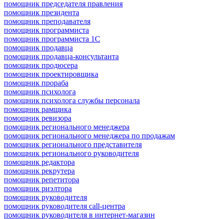
помощник председателя правления
помощник президента
помощник преподавателя
помощник программиста
помощник программиста 1С
помощник продавца
помощник продавца-консультанта
помощник продюсера
помощник проектировщика
помощник прораба
помощник психолога
помощник психолога службы персонала
помощник рамщика
помощник ревизора
помощник регионального менеджера
помощник регионального менеджера по продажам
помощник регионального представителя
помощник регионального руководителя
помощник редактора
помощник рекрутера
помощник репетитора
помощник риэлтора
помощник руководителя
помощник руководителя call-центра
помощник руководителя в интернет-магазин