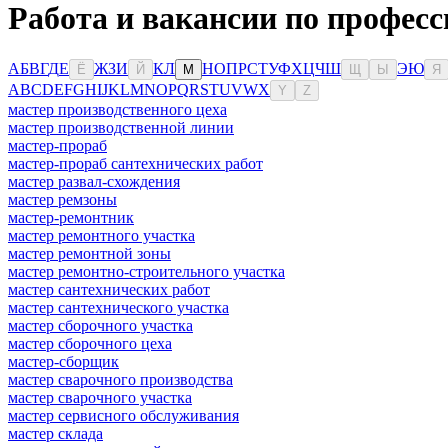
Работа и вакансии по профес
А
Б
В
Г
Д
Е
Ж
З
И
К
Л
Н
О
П
Р
С
Т
У
Ф
Х
Ц
Ч
Ш
Э
Ю
Ё
Й
М
Щ
Ы
Я
A
B
C
D
E
F
G
H
I
J
K
L
M
N
O
P
Q
R
S
T
U
V
W
X
Y
Z
мастер производственного цеха
мастер производственной линии
мастер-прораб
мастер-прораб сантехнических работ
мастер развал-схождения
мастер ремзоны
мастер-ремонтник
мастер ремонтного участка
мастер ремонтной зоны
мастер ремонтно-строительного участка
мастер сантехнических работ
мастер сантехнического участка
мастер сборочного участка
мастер сборочного цеха
мастер-сборщик
мастер сварочного производства
мастер сварочного участка
мастер сервисного обслуживания
мастер склада