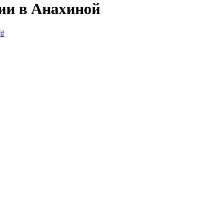
сии в Анахиной
#