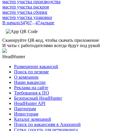
мастер участка производства
мастер участка раскроя
мастер участка сборки
мастер участка упаковки
В начало
3
4
5
6
7
...
47
дальше
Сканируйте QR-код, чтобы скачать приложение
И чаты с работодателями всегда будут под рукой
HeadHunter
Размещение вакансий
Поиск по резюме
О компании
Наши вакансии
Реклама на сайте
Требования к ПО
Безопасный HeadHunter
HeadHunter API
Партнерам
Инвесторам
Каталог компаний
Поиск по вакансиям в Анахиной
Сетка: соцсеть для нетворкинга