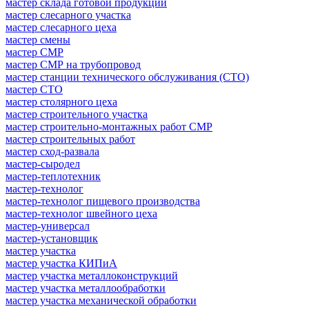
мастер склада готовой продукции
мастер слесарного участка
мастер слесарного цеха
мастер смены
мастер СМР
мастер СМР на трубопровод
мастер станции технического обслуживания (СТО)
мастер СТО
мастер столярного цеха
мастер строительного участка
мастер строительно-монтажных работ СМР
мастер строительных работ
мастер сход-развала
мастер-сыродел
мастер-теплотехник
мастер-технолог
мастер-технолог пищевого производства
мастер-технолог швейного цеха
мастер-универсал
мастер-установщик
мастер участка
мастер участка КИПиА
мастер участка металлоконструкций
мастер участка металлообработки
мастер участка механической обработки