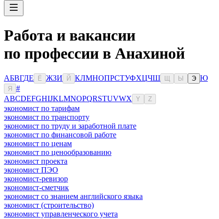
Работа и вакансии
по профессии в Анахиной
А
Б
В
Г
Д
Е
Ж
З
И
К
Л
М
Н
О
П
Р
С
Т
У
Ф
Х
Ц
Ч
Ш
Ю
Ё
Й
Щ
Ы
Э
#
Я
A
B
C
D
E
F
G
H
I
J
K
L
M
N
O
P
Q
R
S
T
U
V
W
X
Y
Z
экономист по тарифам
экономист по транспорту
экономист по труду и заработной плате
экономист по финансовой работе
экономист по ценам
экономист по ценообразованию
экономист проекта
экономист ПЭО
экономист-ревизор
экономист-сметчик
экономист со знанием английского языка
экономист (строительство)
экономист управленческого учета