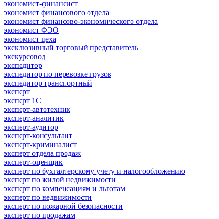
экономист-финансист
экономист финансового отдела
экономист финансово-экономического отдела
экономист ФЭО
экономист цеха
эксклюзивный торговый представитель
экскурсовод
экспедитор
экспедитор по перевозке грузов
экспедитор транспортный
эксперт
эксперт 1С
эксперт-автотехник
эксперт-аналитик
эксперт-аудитор
эксперт-консультант
эксперт-криминалист
эксперт отдела продаж
эксперт-оценщик
эксперт по бухгалтерскому учету и налогообложению
эксперт по жилой недвижимости
эксперт по компенсациям и льготам
эксперт по недвижимости
эксперт по пожарной безопасности
эксперт по продажам