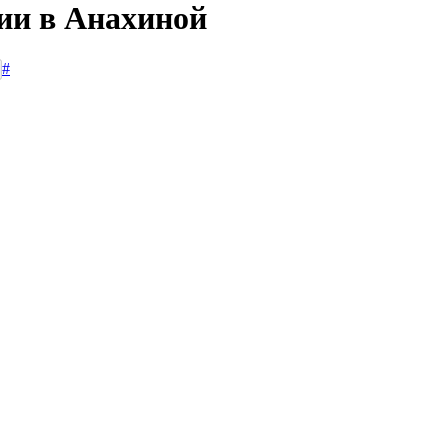
сии в Анахиной
#