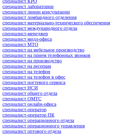
специалист КРО
специалист лаборатории
специалист линии консультации
специалист ломбардного отделения
специалист материально-технического обеспечения
специалист международного отдела
специалист-менеджер
специалист мидл-офиса
специалист МТО
специалист на мебельное производство
специалист на прием телефонных звонков
специалист на производство
специалист на ресепшн
специалист на телефон
специалист на телефон в офис
специалист ногтевого сервиса
специалист НСИ
специалист общего отдела
специалист ОМТС
специалист онлайн-офиса
специалист-оператор
специалист-оператор ПК
специалист операционного отдела
специалист операционного управления
специалист оптового отдела