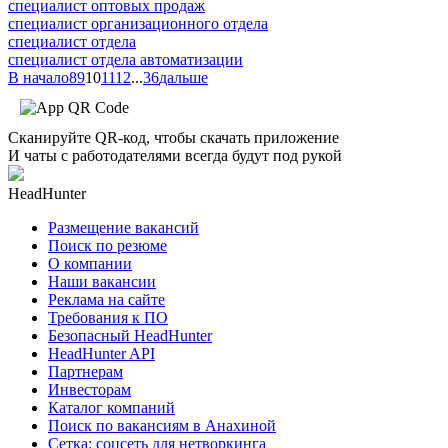
специалист оптовых продаж
специалист организационного отдела
специалист отдела
специалист отдела автоматизации
В начало
8
9
10
11
12
...
36
дальше
Сканируйте QR-код, чтобы скачать приложение
И чаты с работодателями всегда будут под рукой
HeadHunter
Размещение вакансий
Поиск по резюме
О компании
Наши вакансии
Реклама на сайте
Требования к ПО
Безопасный HeadHunter
HeadHunter API
Партнерам
Инвесторам
Каталог компаний
Поиск по вакансиям в Анахиной
Сетка: соцсеть для нетворкинга