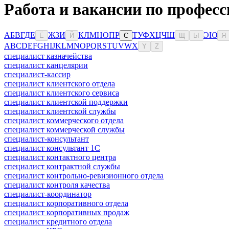
Работа и вакансии по профес
А
Б
В
Г
Д
Е
Ж
З
И
К
Л
М
Н
О
П
Р
Т
У
Ф
Х
Ц
Ч
Ш
Э
Ю
Ё
Й
С
Щ
Ы
Я
A
B
C
D
E
F
G
H
I
J
K
L
M
N
O
P
Q
R
S
T
U
V
W
X
Y
Z
специалист казначейства
специалист канцелярии
специалист-кассир
специалист клиентского отдела
специалист клиентского сервиса
специалист клиентской поддержки
специалист клиентской службы
специалист коммерческого отдела
специалист коммерческой службы
специалист-консультант
специалист консультант 1С
специалист контактного центра
специалист контрактной службы
специалист контрольно-ревизионного отдела
специалист контроля качества
специалист-координатор
специалист корпоративного отдела
специалист корпоративных продаж
специалист кредитного отдела