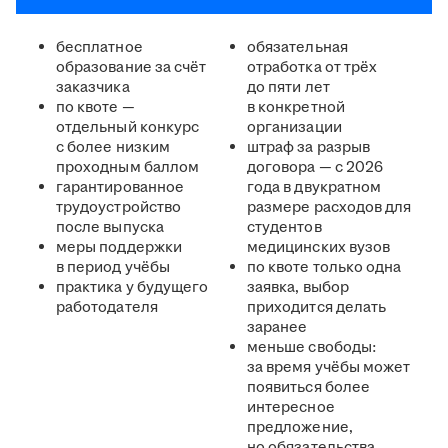
бесплатное
обязательная
образование за счёт
отработка от трёх
заказчика
до пяти лет
по квоте —
в конкретной
отдельный конкурс
организации
с более низким
штраф за разрыв
проходным баллом
договора — с 2026
гарантированное
года в двукратном
трудоустройство
размере расходов для
после выпуска
студентов
меры поддержки
медицинских вузов
в период учёбы
по квоте только одна
практика у будущего
заявка, выбор
работодателя
приходится делать
заранее
меньше свободы:
за время учёбы может
появиться более
интересное
предложение,
но обязательства