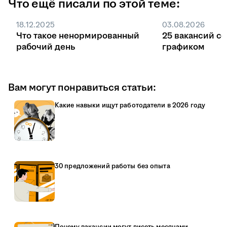
Что ещё писали по этой теме:
Без квоты поступление идёт на общих
основаниях, заказчиком может быть любая
18.12.2025
03.08.2026
компания или ИП, а договор заключают в
Что такое ненормированный
25 вакансий с
любой момент обучения.
рабочий день
графиком
Вам могут понравиться статьи:
Какие навыки ищут работодатели в 2026 году
30 предложений работы без опыта
Почему вакансии могут висеть месяцами