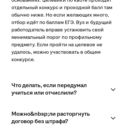
основаниях: целевики по квоте проходят
отдельный конкурс и проходной балл там
обычно ниже. Но если желающих много,
отбор идёт по баллам ЕГЭ. Вуз и будущий
работодатель вправе установить свой
минимальный порог по профильному
предмету. Если пройти на целевое не
удалось, можно участвовать в общем
конкурсе.
Что делать, если передумал
учиться или отчислили?
Последствия зависят от того, на каком
Можно&nbsp;ли расторгнуть
этапе учащийся расторгает договор.
договор без штрафа?
Перевод на другую специальность,