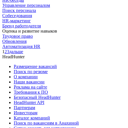
HR-беседы
Управление персоналом
Поиск персонала
Собеседования
HR-маркетинг
Бренд работодателя
Оценка и развитие навыков
Трудовое право
Обновления
Автоматизация HR
1
2
3
дальше
HeadHunter
Размещение вакансий
Поиск по резюме
О компании
Наши вакансии
Реклама на сайте
Требования к ПО
Безопасный HeadHunter
HeadHunter API
Партнерам
Инвесторам
Каталог компаний
Поиск по вакансиям в Анахиной