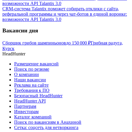
CRM-система Talantix поможет собирать отклики с сайта,
реферальной программы и через чат-ботов в единой воронке:
возможности API Talantix 3.0
Вакансии дня
Сборщик грибов шампиньонов
до
150 000
₽
Грибная радуга,
Курск
HeadHunter
Размещение вакансий
Поиск по резюме
О компании
Наши вакансии
Реклама на сайте
Требования к ПО
Безопасный HeadHunter
HeadHunter API
Партнерам
Инвесторам
Каталог компаний
Поиск по вакансиям в Анахиной
Сетка: соцсеть для нетворкинга