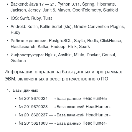
Backend:
Java 17 — 21, Python 3.11, Spring, Hibernate,
Jackson, Jersey, Junit 5, Maven, OpenTelemetry, Skaffold
IOS:
Swift, Ruby, Tuist
Android:
Kotlin, Kotlin Script (kts), Gradle Convention Plugins,
Ruby
Работа с данными:
PostgreSQL, Scylla, Redis, ClickHouse,
Elasticsearch, Kafka, Hadoop, Flink, Spark
Инфраструктура:
Nginx, Ansible, MinIo, Docker, Consul,
Grafana
Информация о правах на базы данных и программах
ЭВМ, включенных в реестр отечественного ПО
Базы данных
№ 2019670024 — «База данных HeadHunter»
№ 2019670023 — «База вакансий HeadHunter»
№ 2018620237 — «База вакансий HeadHunter»
№ 2015621803 — «База данных HeadHunter»