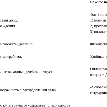
Важнее в
Топ-3 по 
говый доход
1) понима
граждения
2) прозра
3) оплата
 работать удалённо
Физическа
а переработок
Удобные, 
Оплачива
ьные выходные, учебный отпуск
отпуск + 
«Человече
розрачность в распределении задач
сотрудник
о культура часто удерживает специалистов