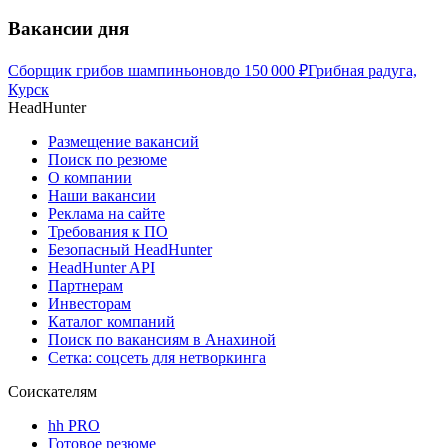
Вакансии дня
Сборщик грибов шампиньонов
до
150 000
₽
Грибная радуга,
Курск
HeadHunter
Размещение вакансий
Поиск по резюме
О компании
Наши вакансии
Реклама на сайте
Требования к ПО
Безопасный HeadHunter
HeadHunter API
Партнерам
Инвесторам
Каталог компаний
Поиск по вакансиям в Анахиной
Сетка: соцсеть для нетворкинга
Соискателям
hh PRO
Готовое резюме