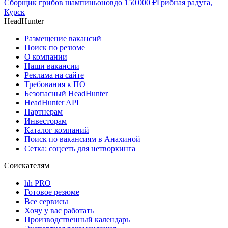
Сборщик грибов шампиньонов
до
150 000
₽
Грибная радуга,
Курск
HeadHunter
Размещение вакансий
Поиск по резюме
О компании
Наши вакансии
Реклама на сайте
Требования к ПО
Безопасный HeadHunter
HeadHunter API
Партнерам
Инвесторам
Каталог компаний
Поиск по вакансиям в Анахиной
Сетка: соцсеть для нетворкинга
Соискателям
hh PRO
Готовое резюме
Все сервисы
Хочу у вас работать
Производственный календарь