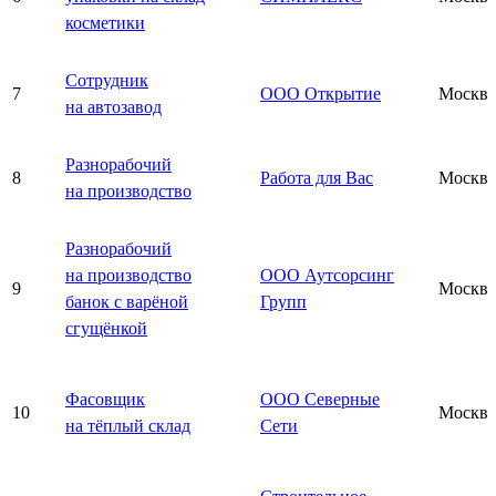
косметики
Сотрудник
7
ООО Открытие
Москва
на автозавод
Разнорабочий
8
Работа для Вас
Москва
на производство
Разнорабочий
на производство
ООО Аутсорсинг
9
Москва
банок с варёной
Групп
сгущёнкой
Фасовщик
ООО Северные
10
Москва
на тёплый склад
Сети