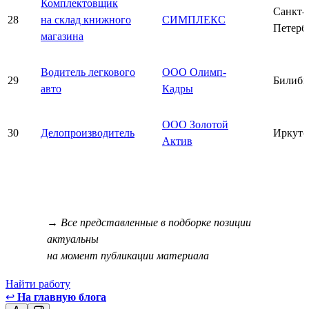
Комплектовщик
Санкт-
28
на склад книжного
СИМПЛЕКС
Петерб
магазина
Водитель легкового
ООО Олимп-
29
Билиби
авто
Кадры
ООО Золотой
30
Делопроизводитель
Иркутс
Актив
→ Все представленные в подборке позиции
актуальны
на момент публикации материала
Найти работу
↩
На главную блога