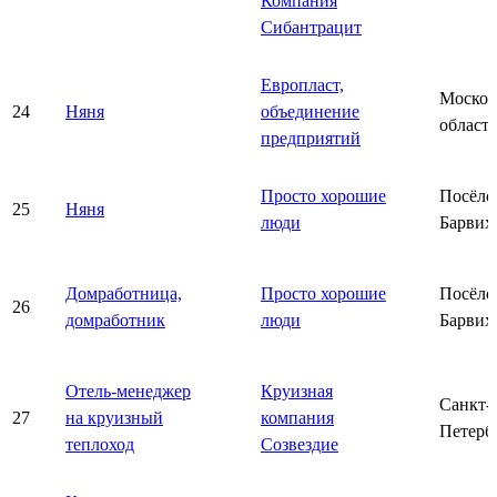
Компания
Сибантрацит
Европласт,
Москов
24
Няня
объединение
область
предприятий
Просто хорошие
Посёло
25
Няня
люди
Барвих
Домработница,
Просто хорошие
Посёло
26
домработник
люди
Барвих
Отель-менеджер
Круизная
Санкт-
27
на круизный
компания
Петерб
теплоход
Созвездие