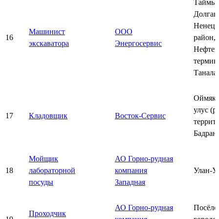
Таймы
Долган
Ненец
Машинист
ООО
16
район,
экскаватора
Энергосервис
Нефтен
термин
Танала
Оймяко
улус (р
17
Кладовщик
Восток-Сервис
террит
Бадран
Мойщик
АО Горно-рудная
18
лабораторной
компания
Улан-У
посуды
Западная
АО Горно-рудная
Посёло
Проходчик