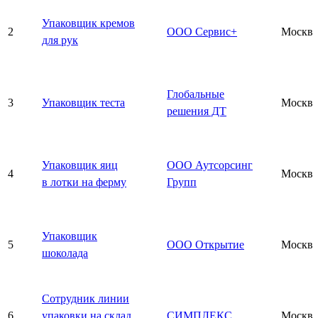
Упаковщик кремов
2
ООО Сервис+
Москва
для рук
Глобальные
3
Упаковщик теста
Москва
решения ДТ
Упаковщик яиц
ООО Аутсорсинг
4
Москва
в лотки на ферму
Групп
Упаковщик
5
ООО Открытие
Москва
шоколада
Сотрудник линии
6
упаковки на склад
СИМПЛЕКС
Москва