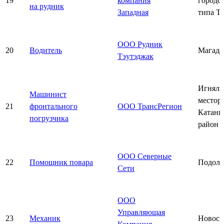
19
компания
городс
на рудник
Западная
типа Т
ООО Рудник
20
Водитель
Магада
Тэутэджак
Игняли
Машинист
местор
21
фронтального
ООО ТрансРегион
Катанг
погрузчика
район
ООО Северные
22
Помощник повара
Подоль
Сети
ООО
Управляющая
23
Механик
Новоси